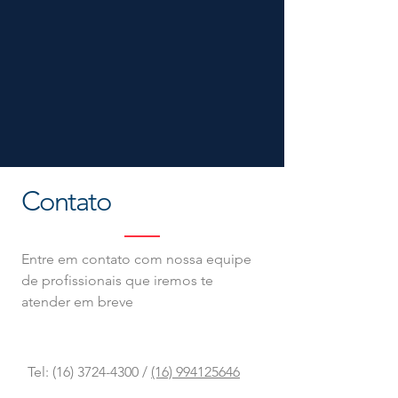
Contato
Entre em contato com nossa equipe
de profissionais que iremos te
atender em breve
Tel:
(16) 3724-4300
/
(16) 994125646