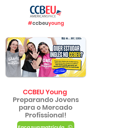
#
ccbeu
young
CCBEU Young
Preparando Jovens
para o Mercado
Profissional!
Faça sua matrícula