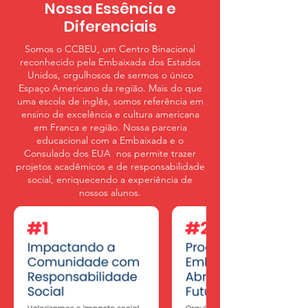
Nossa Essência e
Diferenciais
Somos o CCBEU, um Centro Binacional
reconhecido pela Embaixada dos Estados
Unidos, orgulhosos de sermos o único
Espaço Americano da região. Mais do que
uma escola de inglês, somos referência em
ensino de excelência e cultura americana
em Franca e região. Nossa parceria
educacional com a Embaixada e o
Consulado dos EUA nos permite trazer
projetos acadêmicos e de responsabilidade
social, enriquecendo a experiência de
nossos alunos.